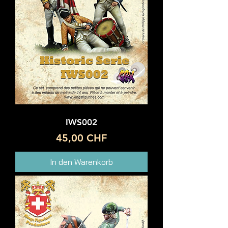
IWS002
Preis
45,00 CHF
In den Warenkorb