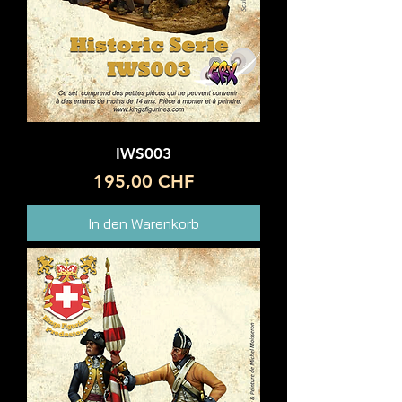
IWS003
Preis
195,00 CHF
In den Warenkorb